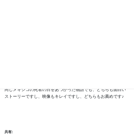
最終的には“ばあば”が「隠し通したことは悪かった」と謝罪し、事
実を知ったサルマもなぜ“ばあば”が隠したのか理解し仲直りしま
す。
この点は非常に似ていると感じました。
この主題のように、子どもが幼い頃は隠し通せたものも、子ども
が成長し理解できる年頃になったら真実をおしえてあげるかどう
か、親の悩みどころだと思います。
すべて真実を話すことが正しい
とは思いませんが、おしえてあげるべきことはちゃんとおしえて
あげることも大事ですね。
同じメキシコの死者の日をあつかった物語でも、どちらも面白い
ストーリーですし、映像もキレイですし、どちらもお薦めです♪
共有: