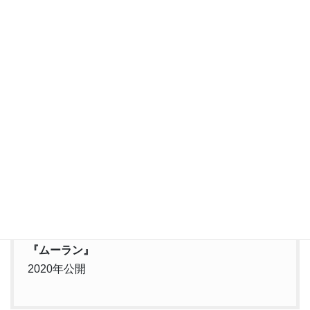
風呂に入らず過ごしたが、まわりのものに「におうぞ」と言わ
れ、夜中に湖に入って清める。
日々厳しい訓練に耐えるムーランたち。
途中訓練をごまかした兵士が強制退去させられることがあった。
ムーランは性を偽っている。これが知れたならどんな罰を受ける
のか。不安が募るムーランだった。
訓練の日々はあっという間に過ぎ、とうとう敵と対峙する時がき
た。
ディズニー実写映画
『ムーラン』
2020年公開