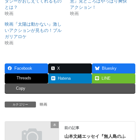
タジーがおしえてくれるもの
意』見どころはやっぱり爽快
とは？
アクション！
映画
映画
映画『太陽は動かない』激し
いアクションが見もの！ブル
ガリアロケ
映画
Facebook
X
Bluesky
Threads
Hatena
LINE
Copy
映画
カテゴリー
本
前の記事
山本文緒エッセイ『無人島のふ