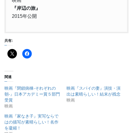
映画
『岸辺の旅』
2015年公開
共有:
関連
映画『閉鎖病棟-それぞれの
映画『スパイの妻』演技・演
朝-』日本アカデミー賞５部門
出は素晴らしい！結末が残念
受賞
映画
映画
映画『家なき子』実写ならで
はの描写が素晴らしい！名作
を凝縮！