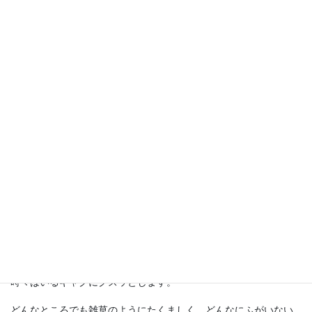
す、懐かしい情景が映画の世界に入り込む手助けをしてくれま
す。
異文化なのか、その時代だからなのか、興味津々な場面が多々あ
り引きつけられました。
舞台が素晴らしいと聞いていたので、映画にするとどうなのか、
気になって観てみました。舞台は拝見したことはないのですが、
そのまま舞台になりそうな、場展開に感じました。
登場人物の設定やストーリーは素晴らしいです。
様々な背景をかかえた人物が絡み合って、問題を引き起こして、
物語がすすみます。
大きな声で全身での感情表現、激しいケンカ、ぶつかり合い、必
死に感情を抑え込む演技、必死に生きていることが伝わります。
カッコつけない熱演の連続です！！配役も素晴らしい。
時々はいるギャグにクスッとします。
どんなところでも雑草のようにたくましく、どんなにふがいない