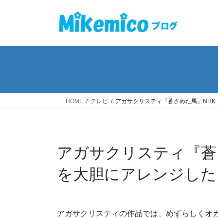
コ
ナ
ン
ビ
テ
ゲ
ン
ー
ツ
シ
へ
ョ
ス
ン
キ
に
ッ
移
HOME
テレビ
アガサクリスティ『蒼ざめた馬』NHK
プ
動
アガサクリスティ『蒼
を大胆にアレンジした
アガサクリスティの作品では、めずらしくオ