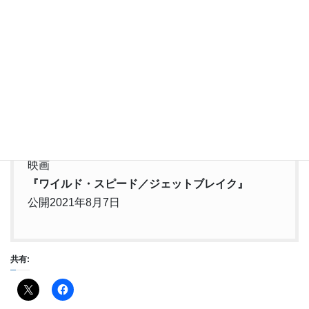
きっと高級車でしょうね、変わった車も登場します。車に詳しく
ない私でも気になりました。
ストーリーはつっこみどころが多々ありますが、細かいところは
気にせずにド派手なアクションを楽しみたい人は、今までこのシ
リーズを見たことがない人でも楽しめると思います！
私も前作を何編か観ているのですが、すっかり忘れてしまってい
ました。それでも問題なく楽しめました！
映画
『ワイルド・スピード／ジェットブレイク』
公開2021年8月7日
共有: