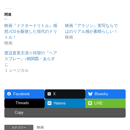
関連
映画『ドクタードリトル』感
映画『アラジン』実写ならで
想♪CGを駆使した現代のドリ
はのリアル感が素晴らしい！
トル！
映画
映画
渡辺直美主演☆待望の『ヘア
スプレー』♪相関図・あらす
じ
ミュージカル
Facebook
X
Bluesky
Threads
Hatena
LINE
Copy
映画
カテゴリー