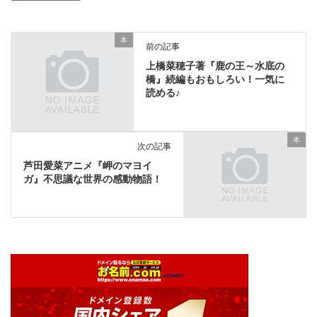
本
前の記事
上橋菜穂子著『鹿の王～水底の
橋』続編もおもしろい！一気に
読める♪
本
次の記事
芦田愛菜アニメ『岬のマヨイ
ガ』不思議な世界の感動物語！