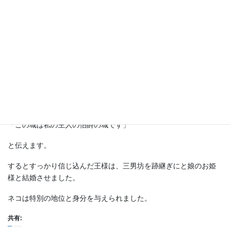
ネコが
「小さいネズミは無理でしょう」
とけしかけると、魔法使いはネズミに化けました。
その瞬間ネコはネズミをパクリと飲み込んでしまいました。
後には魔法使いの立派な城だけが残りました。
馬車で通りかかった王様には
「この城は私の主人の伯爵の城です」
と伝えます。
するとすっかり信じ込んだ王様は、三男坊を跡継ぎにと娘のお姫
様と結婚させました。
ネコは特別の地位と身分を与えられました。
共有: