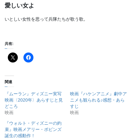
愛しい女よ
いとしい女性を思って兵隊たちが歌う歌。
共有:
関連
『ムーラン』ディズニー実写
映画『ハケンアニメ』劇中ア
映画〈2020年〉あらすじと見
ニメも観られる♪感想・あら
どころ
すじ
映画
映画
『ウォルト・ディズニーの約
束』映画メアリー・ポピンズ
誕生の感動作！