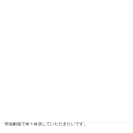
素晴らしい楽曲ぞろい
やっぱりミュージカル「Rebecca」は素晴らしい楽曲ぞろいなの
で、耳に残ります。
家に帰ってからもyoutubeで各国の「Rebecca」を聴いています。
どの国のダンヴァース夫人も選ばれし歌ウマなのでしょう。とっ
ても魅力的です！！
世界各国で上演されているということは世界に通じる素晴らしい
メロディーだからでしょう☆
帝国劇場で再々再演していただきたいです。