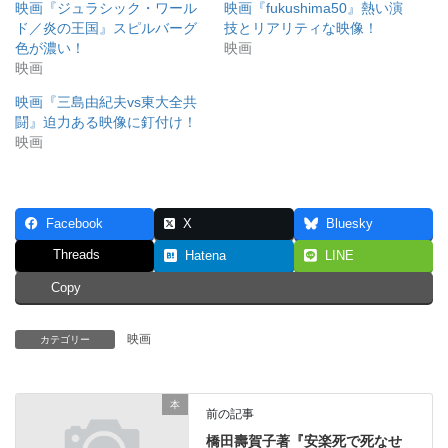
映画『ジュラシック・ワール
映画『fukushima50』熱い演
ド／炎の王国』スピルバーグ
技とリアリティな映像！
色が濃い！
映画
映画
映画『三島由紀夫vs東大全共
闘』迫力ある映像に釘付け！
映画
Facebook
X
Bluesky
Threads
Hatena
LINE
Copy
映画
カテゴリー
本
前の記事
橋田壽賀子著『安楽死で死なせ