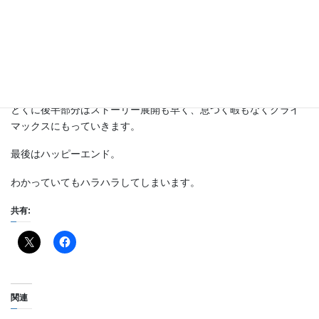
発想がさすがです。しかもミクロの世界に飛び込んでいくとい
う。そして戻ってくる。考えたこともないアイデアです。
中古スーツで思うように大きさが変わらないといったトラブルも
ありますが、基本的に大きさは自由自在。車やビルなど物体の大
きさも自由に操れる、それもスピーディで目が離せません。
とくに後半部分はストーリー展開も早く、息つく暇もなくクライ
マックスにもっていきます。
最後はハッピーエンド。
わかっていてもハラハラしてしまいます。
共有:
関連